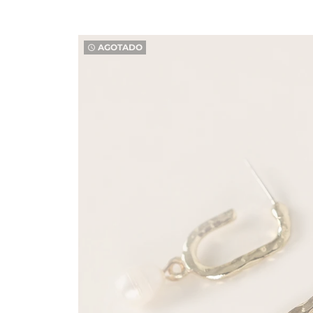
AGOTADO
watch_later