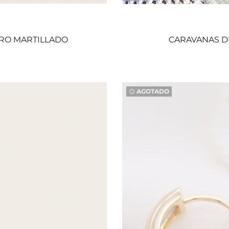
ERO MARTILLADO
CARAVANAS DE
AGOTADO
watch_later