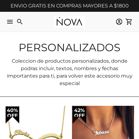
Ir
ENVIO GRATIS EN COMPRAS MAYORES A $1800
directamente
al
menu
search
account_circle
shopping_cart
contenido
PERSONALIZADOS
Coleccion de productos personalizados, donde
podras incluir, textos, nombres y fechas
importantes para ti, para volver este accesorio muy
especial
40%
42%