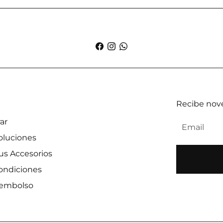
Recibe nove
ar
oluciones
us Accesorios
ondiciones
reembolso