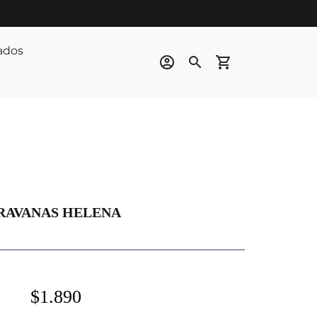
ados
account_circle
search
shopping_cart
RAVANAS HELENA
$1.890