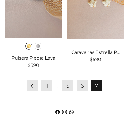
Caravanas Estrella Piedra Lava
Pulsera Piedra Lava
$590
$590
1
5
6
7
…
arrow_back