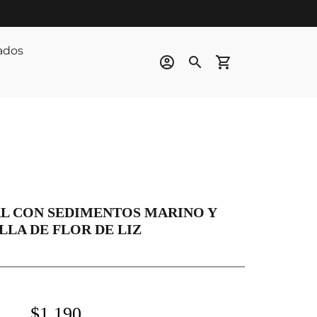
ados
account_circle
search
shopping_cart
AL CON SEDIMENTOS MARINO Y
LA DE FLOR DE LIZ
$1.190