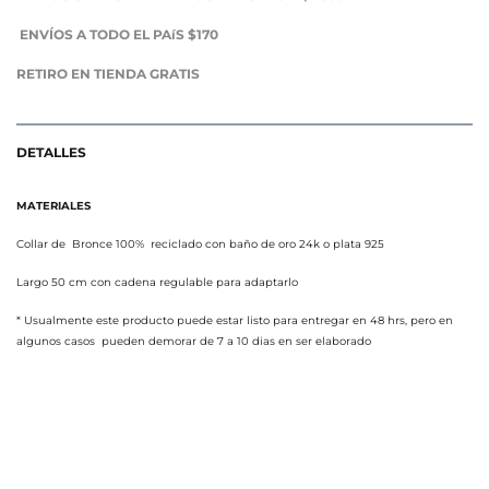
ENVÍOS A TODO EL PAíS $170
RETIRO EN TIENDA GRATIS
DETALLES
MATERIALES
Collar de Bronce 100% reciclado con baño de oro 24k o plata 925
Largo 50 cm con cadena regulable para adaptarlo
* Usualmente este producto puede estar listo para entregar en 48 hrs, pero en
algunos casos pueden demorar de 7 a 10 dias en ser elaborado