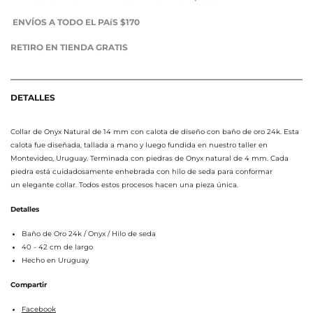
ENVÍOS A TODO EL PAíS $170
RETIRO EN TIENDA GRATIS
DETALLES
Collar de Onyx Natural de 14 mm
con calota de diseño con baño de oro 24k
. Esta
calota
fue diseñada, tallada a mano y luego fundida en nuestro taller en
Montevideo, Uruguay. Terminada con piedras de Onyx natural de 4 mm. Cada
piedra está cuidadosamente enhebrada con hilo de seda para conformar
un elegante collar. Todos estos procesos hacen una pieza única.
Detalles
Baño de Oro 24k / Onyx / Hilo de seda
40 - 42 cm de largo
Hecho en Uruguay
Compartir
Facebook